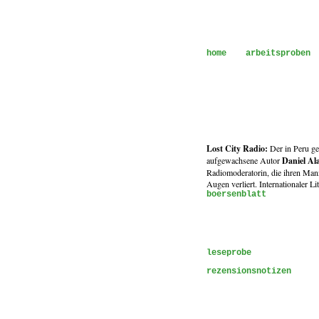
home
arbeitsproben
friederike meltendorf 
Lost City Radio:
Der in Peru g
aufgewachsene Autor
Daniel Al
Radiomoderatorin, die ihren Man
Augen verliert. Internationaler Li
boersenblatt
leseprobe
rezensionsnotizen