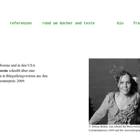
referenzen
rund um bücher und texte
bio
fra
- übersetzerin
eborene und in den USA
arcón
schreibt über eine
n in Bürgerkriegswirren aus den
teraturpreis 2009:
© Tobias Bohm, Am Abend der Preisverleih
Literaturpreises 2009 auf der Aussichtspl