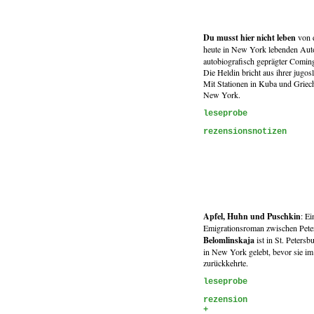
Du musst hier nicht leben
von 
heute in New York lebenden Aut
autobiografisch geprägter Comin
Die Heldin bricht aus ihrer jugo
Mit Stationen in Kuba und Griech
New York.
leseprobe
rezensionsnotizen
Apfel, Huhn und Puschkin
: Ei
Emigrationsroman zwischen Pet
Belomlinskaja
ist in St. Peters
in New York gelebt, bevor sie i
zurückkehrte.
leseprobe
rezension
+