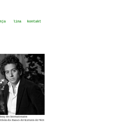
nja
lina
kontakt
ung des Internationalen
attform des Hauses der Kulturen der Welt